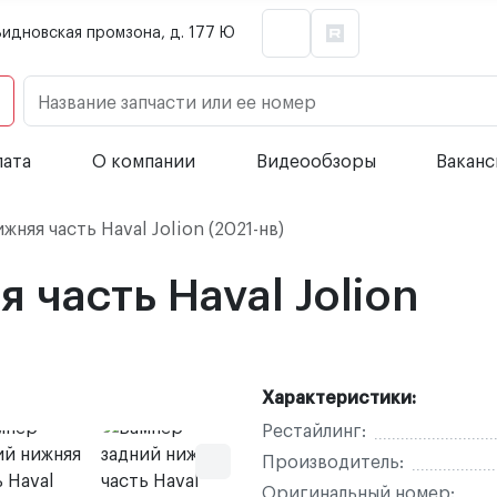
Видновская промзона, д. 177 Ю
Название запчасти или ее номер
лата
О компании
Видеообзоры
Вакан
няя часть Haval Jolion (2021-нв)
 часть Haval Jolion
Характеристики:
Рестайлинг:
Производитель:
Оригинальный номер: