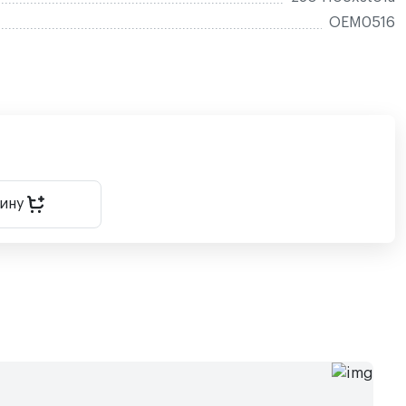
OEM0516
зину