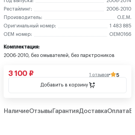
Год выпуска:
2006-2014
Рестайлинг:
2006-2010
Производитель:
O.E.M.
Оригинальный номер:
1 483 885
OEM номер:
OEM0166
Комплектация:
2006-2010, без омывателей, без парктроников
3 100 ₽
1 отзывов
5
Добавить в корзину
Наличие
Отзывы
Гарантия
Доставка
Оплата
В