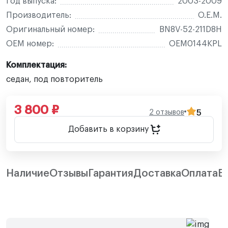
Год выпуска:
2003-2009
Производитель:
O.E.M.
Оригинальный номер:
BN8V-52-211D8H
OEM номер:
OEM0144KPL
Комплектация:
седан, под повторитель
3 800 ₽
2 отзывов
5
Добавить в корзину
Наличие
Отзывы
Гарантия
Доставка
Оплата
В