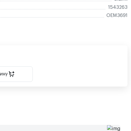
1543263
OEM3691
зину