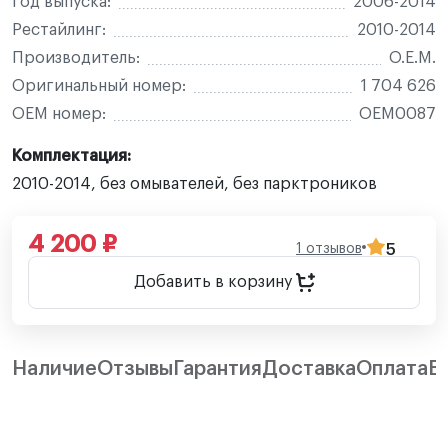
Год выпуска:
2006-2014
Рестайлинг:
2010-2014
Производитель:
O.E.M.
Оригинальный номер:
1 704 626
OEM номер:
OEM0087
Комплектация:
2010-2014, без омывателей, без парктроников
4 200 ₽
1 отзывов
5
Добавить в корзину
Наличие
Отзывы
Гарантия
Доставка
Оплата
В